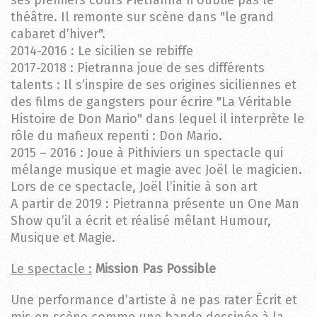
théâtre. Il remonte sur scène dans "le grand
Mon
cabaret d’hiver".
Village
2014-2016 : Le sicilien se rebiffe
Invite
2017-2018 : Pietranna joue de ses différents
l'Humour
talents : Il s’inspire de ses origines siciliennes et
™
des films de gangsters pour écrire "La Véritable
Histoire de Don Mario" dans lequel il interprète le
rôle du mafieux repenti : Don Mario.
2015 – 2016 : Joue à Pithiviers un spectacle qui
mélange musique et magie avec Joël le magicien.
Lors de ce spectacle, Joël l’initie à son art
A partir de 2019 : Pietranna présente un One Man
Show qu’il a écrit et réalisé mêlant Humour,
Musique et Magie.
Le spectacle :
Mission Pas Possible
Une performance d’artiste à ne pas rater Écrit et
mis en scène comme une bande dessinée à la