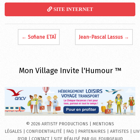
SITE INTERNET
← Sofiane ETAÏ
Jean-Pascal Lassus →
Mon Village Invite l'Humour ™
©
2026
ARTISTF PRODUCTIONS
|
MENTIONS
LÉGALES
|
CONFIDENTIALITÉ
|
FAQ
|
PARTENAIRES
|
ARTISTES
|
LI
D'OR
|
CONTACT
|
SITE RÉALISÉ PAR
GIL FOURGEAUD