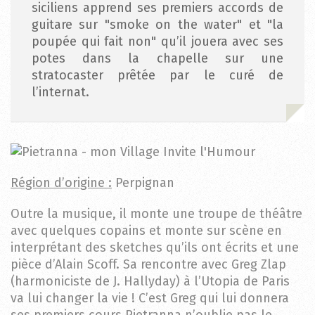
siciliens apprend ses premiers accords de
guitare sur "smoke on the water" et "la
la
poupée qui fait non" qu’il jouera avec ses
Tournée
potes dans la chapelle sur une
stratocaster prêtée par le curé de
Actualités
l’internat.
Devenez
adhérents
Région d’origine :
Perpignan
FAQ
Outre la musique, il monte une troupe de théâtre
avec quelques copains et monte sur scène en
Contactez-
interprétant des sketches qu’ils ont écrits et une
nous
pièce d’Alain Scoff. Sa rencontre avec Greg Zlap
(harmoniciste de J. Hallyday) à l’Utopia de Paris
va lui changer la vie ! C’est Greg qui lui donnera
ses premiers cours Pietranna n’oublie pas le