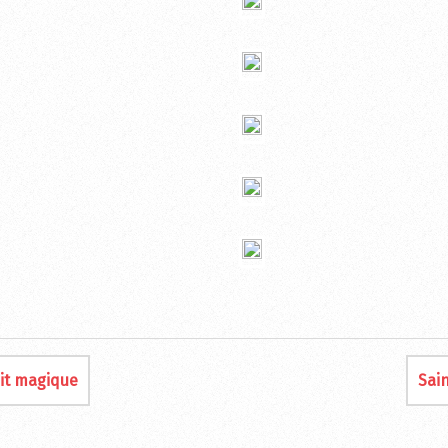
ait magique
Sai